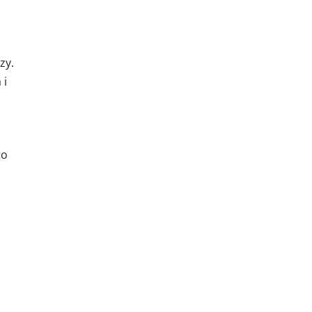
zy.
 i
to
ż