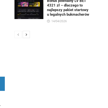
Bonus powitalny LV BET
4321 zł – dlaczego to
najlepszy pakiet startowy
u legalnych bukmacherów
14/04/2026
.