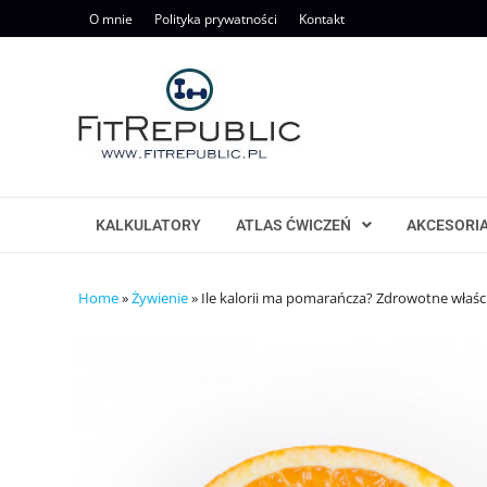
Skip
O mnie
Polityka prywatności
Kontakt
to
content
KALKULATORY
ATLAS ĆWICZEŃ
AKCESORI
Home
»
Żywienie
»
Ile kalorii ma pomarańcza? Zdrowotne właśc