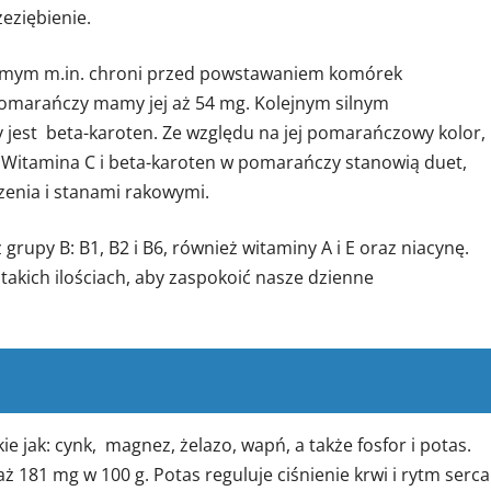
eziębienie.
samym m.in. chroni przed powstawaniem komórek
marańczy mamy jej aż 54 mg. Kolejnym silnym
jest beta-karoten. Ze względu na jej pomarańczowy kolor,
 Witamina C i beta-karoten w pomarańczy stanowią duet,
zenia i stanami rakowymi.
upy B: B1, B2 i B6, również witaminy A i E oraz niacynę.
takich ilościach, aby zaspokoić nasze dzienne
e jak: cynk, magnez, żelazo, wapń, a także fosfor i potas.
 181 mg w 100 g. Potas reguluje ciśnienie krwi i rytm serca