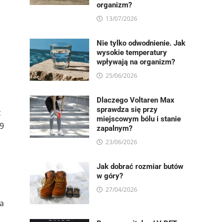
organizm?
13/07/2026
Nie tylko odwodnienie. Jak
wysokie temperatury
wpływają na organizm?
25/06/2026
Dlaczego Voltaren Max
sprawdza się przy
z
miejscowym bólu i stanie
9
zapalnym?
23/06/2026
Jak dobrać rozmiar butów
w góry?
27/04/2026
za