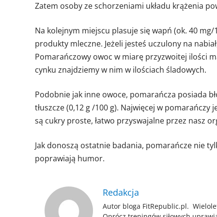
Zatem osoby ze schorzeniami układu krążenia po
Na kolejnym miejscu plasuje się wapń (ok. 40 mg/
produkty mleczne. Jeżeli jesteś uczulony na nabi
Pomarańczowy owoc w miarę przyzwoitej ilości ma r
cynku znajdziemy w nim w ilościach śladowych.
Podobnie jak inne owoce, pomarańcza posiada błon
tłuszcze (0,12 g /100 g). Najwięcej w pomarańczy 
są cukry proste, łatwo przyswajalne przez nasz o
Jak donoszą ostatnie badania, pomarańcze nie tylk
poprawiają humor.
Redakcja
Autor bloga FitRepublic.pl. Wielole
Oprócz treningów siłowych uprawi