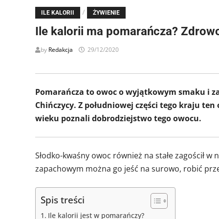
/
ILE KALORII
ŻYWIENIE
Ile kalorii ma pomarańcza? Zdrow
by
Redakcja
29/12/2020
Pomarańcza to owoc o wyjątkowym smaku i zapa
Chińczycy. Z południowej części tego kraju ten
wieku poznali dobrodziejstwo tego owocu.
Słodko-kwaśny owoc również na stałe zagościł w 
zapachowym można go jeść na surowo, robić przet
Spis treści
Ile kalorii jest w pomarańczy?