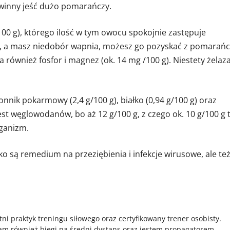
winny jeść dużo pomarańczy.
100 g), którego ilość w tym owocu spokojnie zastępuje
ał, a masz niedobór wapnia, możesz go pozyskać z pomarańc
ównież fosfor i magnez (ok. 14 mg /100 g). Niestety żelaza
nik pokarmowy (2,4 g/100 g), białko (0,94 g/100 g) oraz
jest węglowodanów, bo aż 12 g/100 g, z czego ok. 10 g/100 g 
rganizm.
o są remedium na przeziębienia i infekcje wirusowe, ale te
tni praktyk treningu siłowego oraz certyfikowany trener osobisty.
am również biegi na średni dystans oraz jestem propagatorem