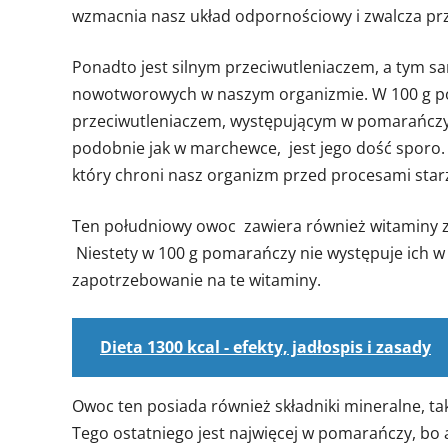
wzmacnia nasz układ odpornościowy i zwalcza prz
Ponadto jest silnym przeciwutleniaczem, a tym 
nowotworowych w naszym organizmie. W 100 g po
przeciwutleniaczem, występującym w pomarańczy 
podobnie jak w marchewce, jest jego dość sporo.
który chroni nasz organizm przed procesami star
Ten południowy owoc zawiera również witaminy z gr
Niestety w 100 g pomarańczy nie występuje ich w 
zapotrzebowanie na te witaminy.
Dieta 1300 kcal - efekty, jadłospis i zasady
Owoc ten posiada również składniki mineralne, taki
Tego ostatniego jest najwięcej w pomarańczy, bo aż