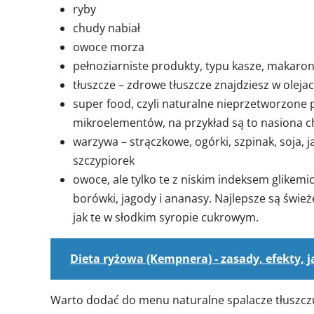
ryby
chudy nabiał
owoce morza
pełnoziarniste produkty, typu kasze, makaron
tłuszcze – zdrowe tłuszcze znajdziesz w olej
super food, czyli naturalne nieprzetworzone
mikroelementów, na przykład są to nasiona chi
warzywa – strączkowe, ogórki, szpinak, soja, 
szczypiorek
owoce, ale tylko te z niskim indeksem glikemic
borówki, jagody i ananasy. Najlepsze są świe
jak te w słodkim syropie cukrowym.
Dieta ryżowa (Kempnera) - zasady, efekty, ja
Warto dodać do menu naturalne spalacze tłuszczu, 