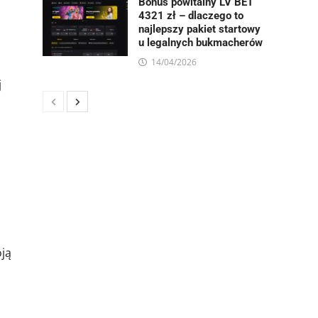
Bonus powitalny LV BET
4321 zł – dlaczego to
najlepszy pakiet startowy
u legalnych bukmacherów
14/04/2026
j
oją