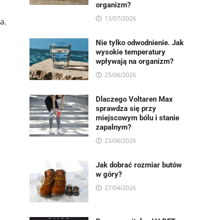
organizm?
13/07/2026
a.
Nie tylko odwodnienie. Jak
wysokie temperatury
wpływają na organizm?
25/06/2026
Dlaczego Voltaren Max
sprawdza się przy
miejscowym bólu i stanie
zapalnym?
23/06/2026
Jak dobrać rozmiar butów
w góry?
27/04/2026