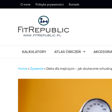
Skip
O mnie
Polityka prywatności
Kontakt
to
content
KALKULATORY
ATLAS ĆWICZEŃ
AKCESORI
Home
»
Żywienie
»
Dieta dla mężczyzn – jak skutecznie schudn