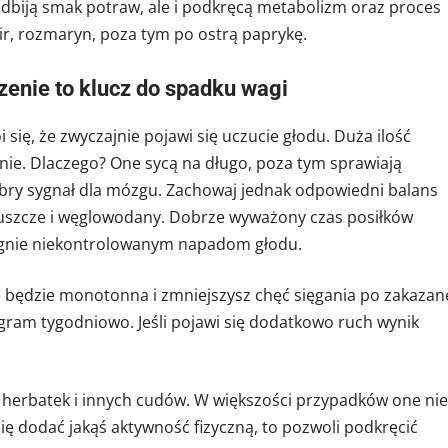
podbiją smak potraw, ale i podkręcą metabolizm oraz proces
bir, rozmaryn, poza tym po ostrą paprykę.
zenie to klucz do spadku wagi
się, że zwyczajnie pojawi się uczucie głodu. Duża ilość
ie. Dlaczego? One sycą na długo, poza tym sprawiają
 dobry sygnał dla mózgu. Zachowaj jednak odpowiedni balans
łuszcze i węglowodany. Dobrze wyważony czas posiłków
egnie niekontrolowanym napadom głodu.
nie będzie monotonna i zmniejszysz chęć sięgania po zakazan
logram tygodniowo. Jeśli pojawi się dodatkowo ruch wynik
herbatek i innych cudów. W większości przypadków one nie
się dodać jakąś aktywność fizyczną, to pozwoli podkręcić