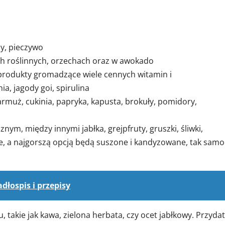
y, pieczywo
ach roślinnych, orzechach oraz w awokado
 produkty gromadzące wiele cennych witamin i
a, jagody goi, spirulina
jarmuż, cukinia, papryka, kapusta, brokuły, pomidory,
znym, między innymi jabłka, grejpfruty, gruszki, śliwki,
że, a najgorszą opcją będą suszone i kandyzowane, tak samo
dłospis i przepisy
takie jak kawa, zielona herbata, czy ocet jabłkowy. Przyda