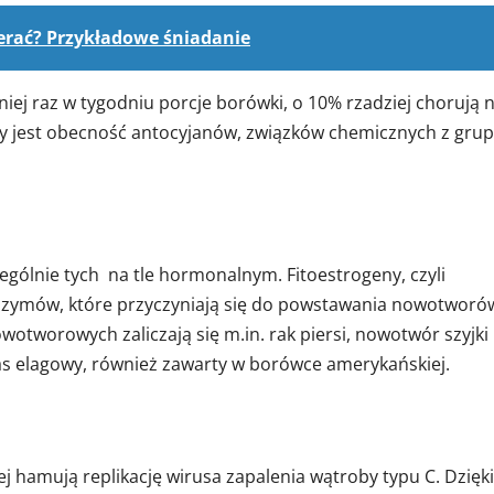
erać? Przykładowe śniadanie
j raz w tygodniu porcje borówki, o 10% rzadziej chorują 
czy jest obecność antocyjanów, związków chemicznych z gru
ólnie tych na tle hormonalnym. Fitoestrogeny, czyli
enzymów, które przyczyniają się do powstawania nowotworó
tworowych zaliczają się m.in. rak piersi, nowotwór szyjki
s elagowy, również zawarty w borówce amerykańskiej.
hamują replikację wirusa zapalenia wątroby typu C. Dzięki