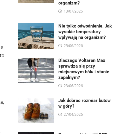
organizm?
13/07/2026
Nie tylko odwodnienie. Jak
wysokie temperatury
wpływają na organizm?
25/06/2026
ie
 to
Dlaczego Voltaren Max
sprawdza się przy
miejscowym bólu i stanie
zapalnym?
23/06/2026
Jak dobrać rozmiar butów
a,
w góry?
,
27/04/2026
w