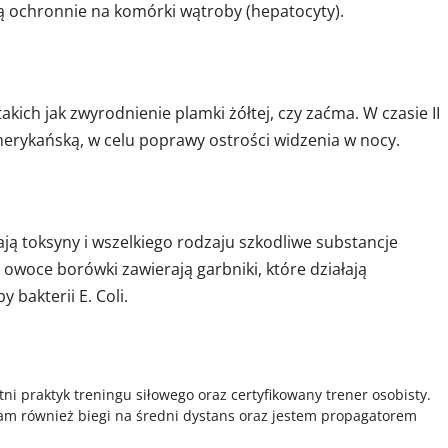
ą ochronnie na komórki wątroby (hepatocyty).
kich jak zwyrodnienie plamki żółtej, czy zaćma. W czasie II
amerykańską, w celu poprawy ostrości widzenia w nocy.
ą toksyny i wszelkiego rodzaju szkodliwe substancje
woce borówki zawierają garbniki, które działają
 bakterii E. Coli.
tni praktyk treningu siłowego oraz certyfikowany trener osobisty.
am również biegi na średni dystans oraz jestem propagatorem