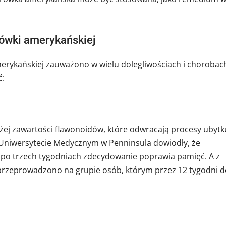
rówki amerykańskiej
merykańskiej zauważono w wielu dolegliwościach i chorobac
ć:
ej zawartości flawonoidów, które odwracają procesy ubytk
a Uniwersytecie Medycznym w Penninsula dowiodły, że
 po trzech tygodniach zdecydowanie poprawia pamięć. A z
przeprowadzono na grupie osób, którym przez 12 tygodni d