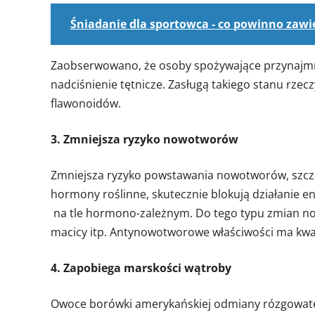
Śniadanie dla sportowca - co powinno zawi
Zaobserwowano, że osoby spożywające przynajmnie
nadciśnienie tętnicze. Zasługą takiego stanu rze
flawonoidów.
3. Zmniejsza ryzyko nowotworów
Zmniejsza ryzyko powstawania nowotworów, szczeg
hormony roślinne, skutecznie blokują działanie 
na tle hormono-zależnym. Do tego typu zmian nowo
macicy itp. Antynowotworowe właściwości ma kwa
4. Zapobiega marskości wątroby
Owoce borówki amerykańskiej odmiany rózgowatej 