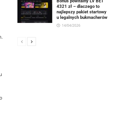
Bonus powitalny LV BET
4321 zł – dlaczego to
najlepszy pakiet startowy
u legalnych bukmacherów
14/04/2026
h.
u
o