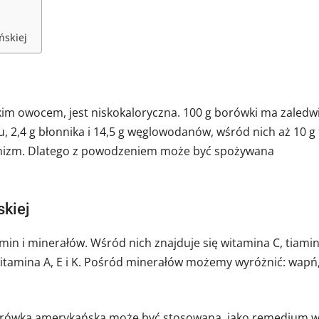
ńskiej
im owocem, jest niskokaloryczna. 100 g borówki ma zaledw
zu, 2,4 g błonnika i 14,5 g węglowodanów, wśród nich aż 10 g
ganizm. Dlatego z powodzeniem może być spożywana
kiej
n i minerałów. Wśród nich znajduje się witamina C, tiamin
 witamina A, E i K. Pośród minerałów możemy wyróżnić: wapń
e borówka amerykańska może być stosowana, jako remedium 