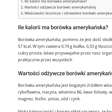
Ile kalorii ma borówka amerykańska?
Wartości odżywcze borówki amerykańskiej
Właściwości lecznicze i zdrowotne borówki ameryka
Ile kalorii ma borówka amerykańska?
Borówka amerykańska, pomimo że jest dość słodk
57 kcal. W tym zawiera 0,74 g białka, 0,33 g tłuszc
cukry proste, łatwo przyswajalne przez nasz or
praktycznie przez wszystkich
Wartości odżywcze borówki amerykańs
Borówka amerykańska jest bogatym źródłem witami
ryboflawina, niacyna, witamina B6, kwas foliowy,
magnez, fosfor, potas, sód i cynk.
Niska kaloryczność i bogaty skład sprawiają, ż