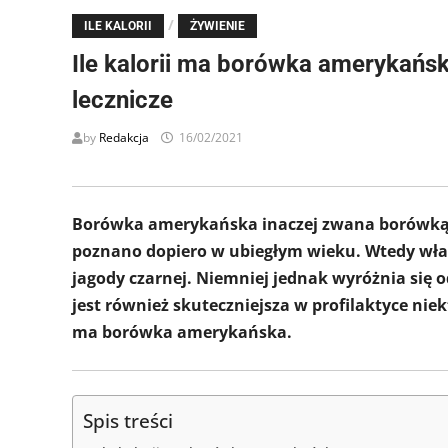
/
ILE KALORII
ŻYWIENIE
Ile kalorii ma borówka amerykańs
lecznicze
by
Redakcja
16/02/2021
Borówka amerykańska inaczej zwana borówką w
poznano dopiero w ubiegłym wieku. Wtedy właś
jagody czarnej. Niemniej jednak wyróżnia się o
jest również skuteczniejsza w profilaktyce ni
ma borówka amerykańska.
Spis treści