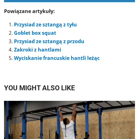
Powiązane artykuły:
Przysiad ze sztangą z tyłu
Goblet box squat
Przysiad ze sztangą z przodu
Zakroki z hantlami
Wyciskanie francuskie hantli leżąc
YOU MIGHT ALSO LIKE