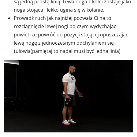
są jedną prostą linią. Lewa noga z kolei zostaje jako
noga stojąca i lekko ugina się w kolanie.
Prowadź ruch jak najniżej pozwala Ci na to
rozciągnięcie lewej nogi po czym wydychając
powietrze powróć do pozycji stojącej opuszczając
lewą nogę z jednoczesnym odchylaniem się
tułowia(pamiętaj to nadal musi być jedna linia)