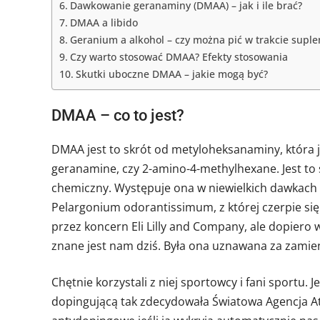
Dawkowanie geranaminy (DMAA) – jak i ile brać?
DMAA a libido
Geranium a alkohol – czy można pić w trakcie suple
Czy warto stosować DMAA? Efekty stosowania
Skutki uboczne DMAA – jakie mogą być?
DMAA – co to jest?
DMAA jest to skrót od metyloheksanaminy, która 
geranamine, czy 2-amino-4-methylhexane. Jest to
chemiczny. Występuje ona w niewielkich dawkach 
Pelargonium odorantissimum, z której czerpie s
przez koncern Eli Lilly and Company, ale dopiero w
znane jest nam dziś. Była ona uznawana za zamien
Chętnie korzystali z niej sportowcy i fani sportu
dopingującą tak zdecydowała Światowa Agencja At