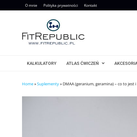
Skip
O mnie
Polityka prywatności
Kontakt
to
content
KALKULATORY
ATLAS ĆWICZEŃ
AKCESORI
Home
»
Suplementy
»
DMAA (geranium, geramina) – co to jest i