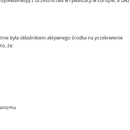
yskwalifikują z uczestnictwa w rywalizacji w Europie, a tak
tnie była składnikiem aktywnego środka na przekrwienie
o, że:
ganizmu