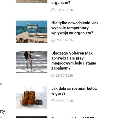
organizm?
13/07/2026
Nie tylko odwodnienie. Jak
wysokie temperatury
wpływają na organizm?
25/06/2026
Dlaczego Voltaren Max
sprawdza się przy
miejscowym bólu i stanie
zapalnym?
23/06/2026
ie
Jak dobrać rozmiar butów
w góry?
27/04/2026
sty