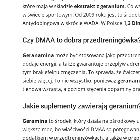
które mają w składzie
ekstrakt z geranium
. Co w
w świecie sportowym. Od 2009 roku jest to środek
Antydopingowa w skrócie WADA. W Polsce
1,3 D
Czy DMAA to dobra przedtreningówka
Geranamina
może być stosowana jako przedtreni
dodaje energii, a także gwarantuje przepływ adre
tym brak efektu zmęczenia. To sprawia, że ćwiczen
siebie więcej. To nie wszystko, ponieważ
geranam
tlenowa wzrasta, a poziom stężenia dopaminy ora
Jakie suplementy zawierają geranium
Geramina
to środek, który działa na ośrodkowy u
większą moc, bo właściwości DMAA są potęgowane
dodatkiem w przedtreningówkach, a także w prepa