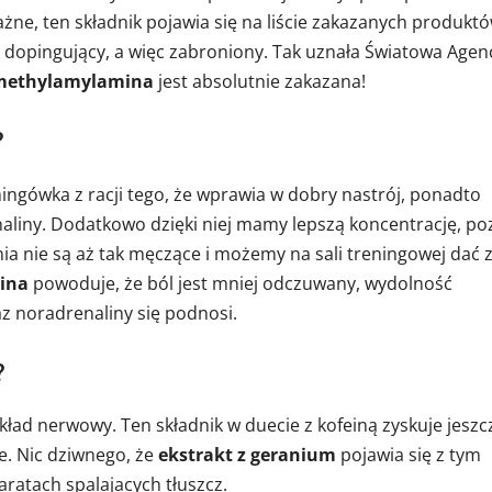
ażne, ten składnik pojawia się na liście zakazanych produkt
 dopingujący, a więc zabroniony. Tak uznała Światowa Agen
imethylamylamina
jest absolutnie zakazana!
?
ngówka z racji tego, że wprawia w dobry nastrój, ponadto
naliny. Dodatkowo dzięki niej mamy lepszą koncentrację, po
ia nie są aż tak męczące i możemy na sali treningowej dać 
ina
powoduje, że ból jest mniej odczuwany, wydolność
z noradrenaliny się podnosi.
?
kład nerwowy. Ten składnik w duecie z kofeiną zyskuje jeszc
. Nic dziwnego, że
ekstrakt z geranium
pojawia się z tym
ratach spalajacych tłuszcz.