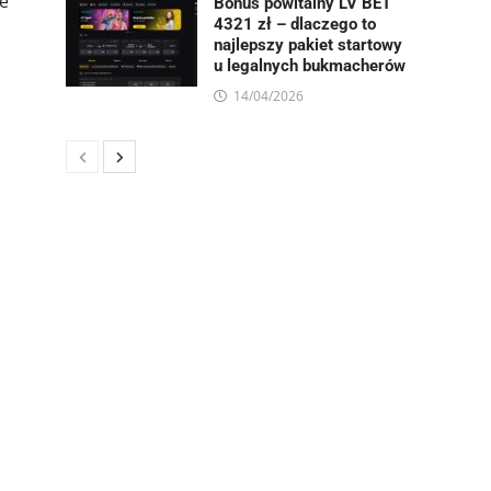
że
Bonus powitalny LV BET
4321 zł – dlaczego to
najlepszy pakiet startowy
u legalnych bukmacherów
14/04/2026