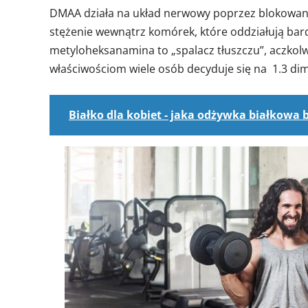
DMAA działa na układ nerwowy poprzez blokowanie
stężenie wewnątrz komórek, które oddziałują bar
metyloheksanamina to „spalacz tłuszczu”, aczkolwi
właściwościom wiele osób decyduje się na 1.3 di
Białko dla kobiet - jaka odżywka białkowa 