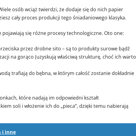
iele osób wciąż twierdzi, że dodaje się do nich papier
dziesz cały proces produkcji tego śniadaniowego klasyka.
e pojawiają się różne procesy technologiczne. Oto one:
i przeciska przez drobne sito – są to produkty surowe bądź
ji na gorąco (uzyskują właściwą strukturę, choć ich warto
wodą trafiają do bębna, w którym całość zostanie dokładnie
onkach, które nadają im odpowiedni kształt
iem soli i włożenie ich do „pieca”, dzięki temu nabierają
a i inne