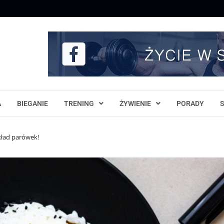
A
BIEGANIE
TRENING
ŻYWIENIE
PORADY
kład parówek!