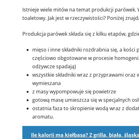
Istnieje wiele mitów na temat produkcji parówek. W
toaletowy. Jak jest w rzeczywistości? Poniżej znaj
Produkcja parówek składa się z kilku etapów, gdzi
mięso i inne składniki rozdrabnia się, a kośc
częściowo obgotowane w procesie homogenizac
odżywcze spadają)
wszystkie składniki wraz z przyprawami oraz 
wymieszana
z masy wypompowuje się powietrze
gotową masę umieszcza się w specjalnych osł
ostatnia faza to skropienie wodą wraz z dodatk
aromatu.
Ile kalorii ma kiełbasa? Z grilla, biała, śląsk