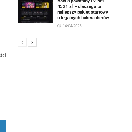
Bonus powitalny LV BET
4321 zł – dlaczego to
najlepszy pakiet startowy
u legalnych bukmacherów
14/04/2026
ści