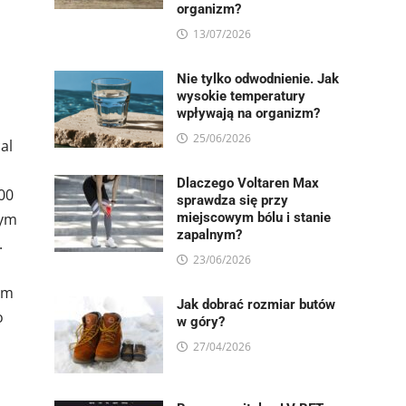
organizm?
13/07/2026
Nie tylko odwodnienie. Jak
wysokie temperatury
wpływają na organizm?
25/06/2026
al
Dlaczego Voltaren Max
100
sprawdza się przy
tym
miejscowym bólu i stanie
zapalnym?
.
23/06/2026
em
Jak dobrać rozmiar butów
o
w góry?
27/04/2026