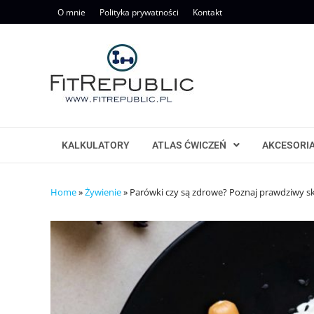
Skip
O mnie
Polityka prywatności
Kontakt
to
content
KALKULATORY
ATLAS ĆWICZEŃ
AKCESORI
Home
»
Żywienie
»
Parówki czy są zdrowe? Poznaj prawdziwy s