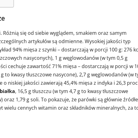
ze
ji. Różnią się od siebie wyglądem, smakiem oraz samym
czególnych artykułów są odmienne. Wysokiej jakości typ
ład 94% mięsa z szynki – dostarczają w porcji 100 g: 276 kc
łuszczowych nasyconych), 1 g węglowodanów (w tym 0,5 g
akości cechuje zawartość 71% mięsa – dostarczają w porcji w 
8,2 g to kwasy tłuszczowe nasycone), 2,7 g węglowodanów (w 
 te o niskiej jakości zawierają 45,4% mięsa z indyka i 26,3 proc
 białka
, 16,5 g tłuszczu (w tym 4,7 g to kwasy tłuszczowe
 oraz 1,79 g soli. To pokazuje, że parówki są głównie źródł
byt wielu cennych witamin oraz składników mineralnych, za t