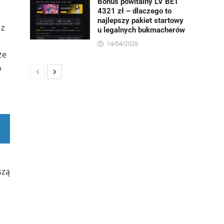
Bonus powitalny LV BET
4321 zł – dlaczego to
najlepszy pakiet startowy
 z
u legalnych bukmacherów
14/04/2026
że
o
szą