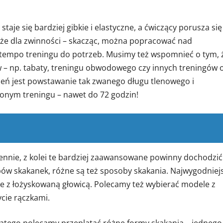
staje się bardziej gibkie i elastyczne, a ćwiczący porusza się
akże dla zwinności – skacząc, można popracować nad
 tempo treningu do potrzeb. Musimy też wspomnieć o tym, 
 – np. tabaty, treningu obwodowego czy innych treningów 
zeń jest powstawanie tak zwanego długu tlenowego i
onym treningu – nawet do 72 godzin!
nnie, z kolei te bardziej zaawansowane powinny dochodzić
 typów skakanek, różne są też sposoby skakania. Najwygodniej
le z łożyskowaną głowicą. Polecamy też wybierać modele z
cie rączkami.
atego polecamy przeplatać różne formy skakania – jednego