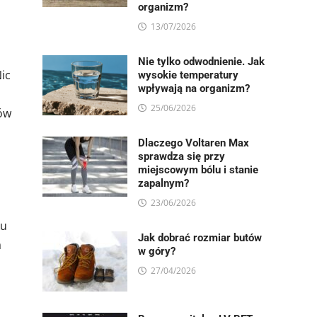
organizm?
13/07/2026
Nie tylko odwodnienie. Jak
ic
wysokie temperatury
wpływają na organizm?
25/06/2026
gów
Dlaczego Voltaren Max
sprawdza się przy
miejscowym bólu i stanie
zapalnym?
23/06/2026
ku
Jak dobrać rozmiar butów
a
w góry?
27/04/2026