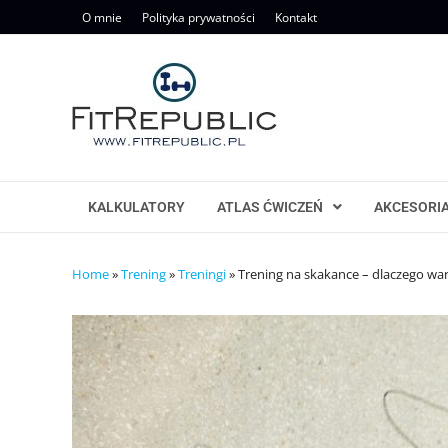
Skip
O mnie
Polityka prywatności
Kontakt
to
content
KALKULATORY
ATLAS ĆWICZEŃ
AKCESORI
Home
»
Trening
»
Treningi
»
Trening na skakance – dlaczego wa