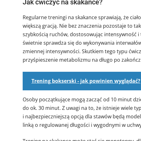
Jak ćwiczyć na skakance?
Regularne treningi na skakance sprawiają, że ciało 
większą gracją. Nie bez znaczenia pozostaje to t
szybkością ruchów, dostosowując intensywność i
świetnie sprawdza się do wykonywania interwałów
zmiennej intensywności. Skutkiem tego typu ćwic
przyśpieszenie metabolizmu na długo po zakończ
Trening bokserski - jak powinien wyglądać?
Osoby początkujące mogą zacząć od 10 minut dzie
do ok. 30 minut. Z uwagi na to, że istnieje wiele
i najbezpieczniejszą opcją dla stawów będą mode
linką o regulowanej długości i wygodnymi w uchwy
Trening na skakance może stać się monotonny, dl