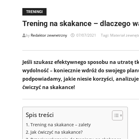
TRENINGI
Trening na skakance – dlaczego w
by
Redaktor zewnetrzny
07/07/2021
Tagi:
Materiał zewnęt
Jeśli szukasz efektywnego sposobu na utratę t
wydolność – koniecznie wdróż do swojego plan
podpowiadamy, jakie niesie korzyści, analizu
ćwiczyć na skakance!
Spis treści
Trening na skakance – zalety
Jak ćwiczyć na skakance?