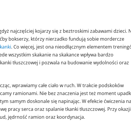
yż najczęściej kojarzy się z beztroskimi zabawami dzieci. N
oćby bokserzy, którzy nierzadko fundują sobie mordercze
kanki
. Co więcej, jest ona nieodłącznym elementem trenin
ede wszystkim skakanie na skakance wpływa bardzo
tkanki tłuszczowej i pozwala na budowanie wydolności oraz
kacząc, wprawiamy całe ciało w ruch. W trakcie podskoków
racamy ramionami. Nie bez znaczenia jest też moment upad
 tym samym doskonale się napinając. W efekcie ćwiczenia n
ę pracy serca oraz spalanie tkanki tłuszczowej. Przy okazji
 ud, jędrność ramion oraz koordynacja.