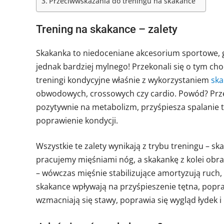
Przeciwwskazania do treningu na skakance
Trening na skakance – zalety
Skakanka to niedoceniane akcesorium sportowe, gd
jednak bardziej mylnego! Przekonali się o tym ch
treningi kondycyjne właśnie z wykorzystaniem
ska
obwodowych, crossowych czy cardio. Powód? Prz
pozytywnie na metabolizm, przyśpiesza spalanie 
poprawienie kondycji.
Wszystkie te zalety wynikają z trybu treningu – s
pracujemy mięśniami nóg, a skakankę z kolei ob
– wówczas mięśnie stabilizujące amortyzują ruch,
skakance wpływają na przyśpieszenie tętna, popraw
wzmacniają się stawy, poprawia się wygląd łydek i