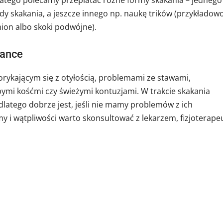
dy skakania, a jeszcze innego np. naukę trików (przykładow
mion albo skoki podwójne).
kance
rykającym się z otyłością, problemami ze stawami,
bymi kośćmi czy świeżymi kontuzjami. W trakcie skakania
latego dobrze jest, jeśli nie mamy problemów z ich
i wątpliwości warto skonsultować z lekarzem, fizjoterape