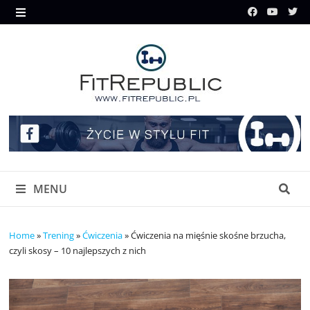
Skip
to
MENU
content
MENU
Home
»
Trening
»
Ćwiczenia
»
Ćwiczenia na mięśnie skośne brzucha,
czyli skosy – 10 najlepszych z nich